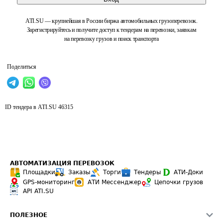
ATI.SU — крупнейшая в России биржа автомобильных грузоперевозок.
Зарегистрируйтесь и получите доступ к тендерам на перевозки, заявкам
на перевозку грузов и поиск транспорта
Поделиться
ID тендера в ATI.SU
46315
АВТОМАТИЗАЦИЯ ПЕРЕВОЗОК
Площадки
Заказы
Торги
Тендеры
АТИ-Доки
GPS-мониторинг
АТИ Мессенджер
Цепочки грузов
API ATI.SU
ПОЛЕЗНОЕ