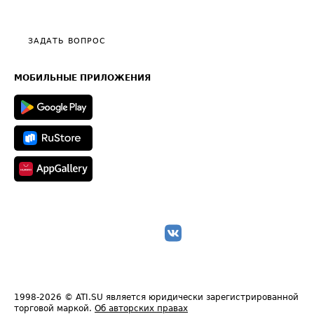
Эксклюзивные материалы
Тарифы
Видео по работе с ATI.SU
Политика конфиденциальности
Полезное по перевозкам
Общие положения
ЗАДАТЬ ВОПРОС
Часто задаваемые вопросы (FAQ)
Карта сайта
Техническая информация
МОБИЛЬНЫЕ ПРИЛОЖЕНИЯ
1998-2026
© ATI.SU является юридически зарегистрированной
торговой маркой.
Об авторских правах