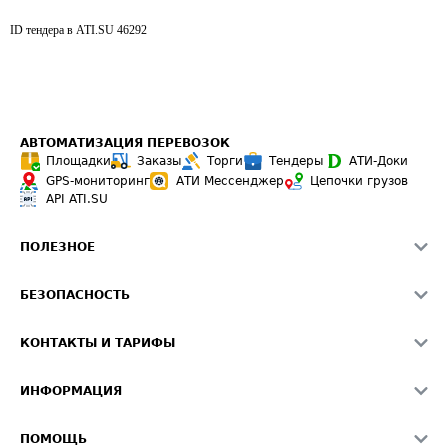
ID тендера в ATI.SU
46292
АВТОМАТИЗАЦИЯ ПЕРЕВОЗОК
Площадки
Заказы
Торги
Тендеры
АТИ-Доки
GPS-мониторинг
АТИ Мессенджер
Цепочки грузов
API ATI.SU
ПОЛЕЗНОЕ
Расчет расстояний
БЕЗОПАСНОСТЬ
Академия ATI.SU
ATI.SU о безопасности
Звезды ATI.SU на вашем сайте
КОНТАКТЫ И ТАРИФЫ
Памятка по проверке контрагентов
Индекс ATI.SU FTL РФ
О системе ATI.SU
Светофор+
Средние ставки
ИНФОРМАЦИЯ
Контактная информация
Страхование
Выгодные направления
Блог
Реклама на сайте
О формировании Паспорта
ПОМОЩЬ