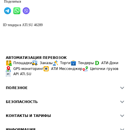
Поделиться
ID тендера в ATI.SU
46289
АВТОМАТИЗАЦИЯ ПЕРЕВОЗОК
Площадки
Заказы
Торги
Тендеры
АТИ-Доки
GPS-мониторинг
АТИ Мессенджер
Цепочки грузов
API ATI.SU
ПОЛЕЗНОЕ
Расчет расстояний
БЕЗОПАСНОСТЬ
Академия ATI.SU
ATI.SU о безопасности
Звезды ATI.SU на вашем сайте
КОНТАКТЫ И ТАРИФЫ
Памятка по проверке контрагентов
Индекс ATI.SU FTL РФ
О системе ATI.SU
Светофор+
Средние ставки
ИНФОРМАЦИЯ