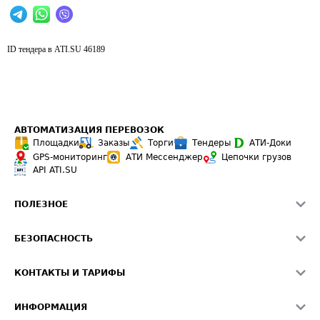
ID тендера в ATI.SU
46189
АВТОМАТИЗАЦИЯ ПЕРЕВОЗОК
Площадки
Заказы
Торги
Тендеры
АТИ-Доки
GPS-мониторинг
АТИ Мессенджер
Цепочки грузов
API ATI.SU
ПОЛЕЗНОЕ
Расчет расстояний
БЕЗОПАСНОСТЬ
Академия ATI.SU
ATI.SU о безопасности
Звезды ATI.SU на вашем сайте
КОНТАКТЫ И ТАРИФЫ
Памятка по проверке контрагентов
Индекс ATI.SU FTL РФ
О системе ATI.SU
Светофор+
Средние ставки
ИНФОРМАЦИЯ
Контактная информация