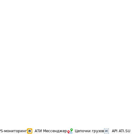
PS-мониторинг
АТИ Мессенджер
Цепочки грузов
API ATI.SU