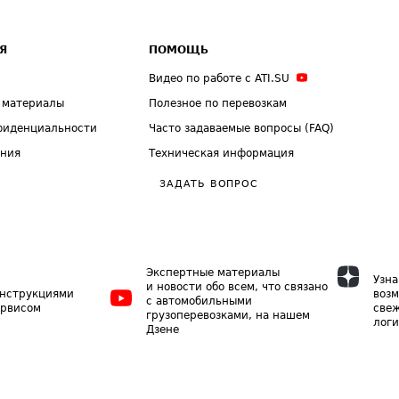
Я
ПОМОЩЬ
Видео по работе с ATI.SU
 материалы
Полезное по перевозкам
фиденциальности
Часто задаваемые вопросы (FAQ)
ения
Техническая информация
ЗАДАТЬ ВОПРОС
Экспертные материалы
Узна
и новости обо всем, что связано
инструкциями
возм
с автомобильными
ервисом
свеж
грузоперевозками, на нашем
логи
Дзене