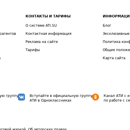
КОНТАКТЫ И ТАРИФЫ
ИНФОРМАЦИ
О системе ATI.SU
Блог
рагентов
Контактная информация
Эксклюзивные
Реклама на сайте
Политика кон
Тарифы
Общие полож
а
Карта сайта
ую группу
Вступайте в официальную группу
Канал АТИ с 
АТИ в Одноклассниках
по работе с с
рговой маркой.
Об авторских правах