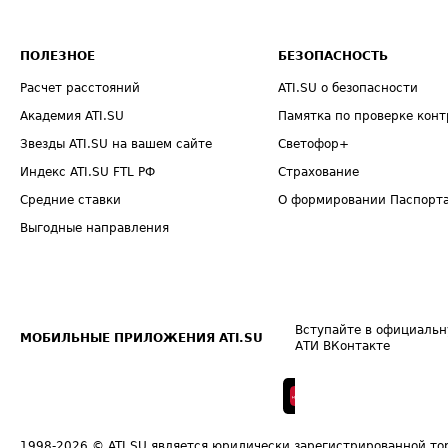
ПОЛЕЗНОЕ
БЕЗОПАСНОСТЬ
Расчет расстояний
ATI.SU о безопасности
Академия ATI.SU
Памятка по проверке конт
Звезды ATI.SU на вашем сайте
Светофор+
Индекс ATI.SU FTL РФ
Страхование
Средние ставки
О формировании Паспорт
Выгодные направления
Вступайте в официальн
МОБИЛЬНЫЕ ПРИЛОЖЕНИЯ ATI.SU
АТИ ВКонтакте
1998-2026
© ATI.SU является юридически зарегистрированной то