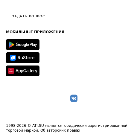
Тарифы
Видео по работе с ATI.SU
Политика конфиденциальности
Полезное по перевозкам
Общие положения
ЗАДАТЬ ВОПРОС
Часто задаваемые вопросы (FAQ)
Карта сайта
Техническая информация
МОБИЛЬНЫЕ ПРИЛОЖЕНИЯ
1998-2026
© ATI.SU является юридически зарегистрированной
торговой маркой.
Об авторских правах