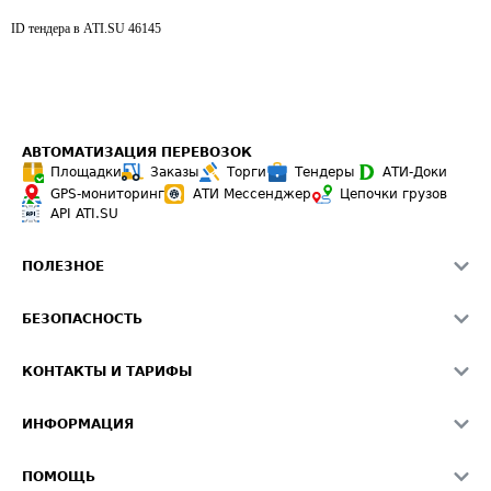
ID тендера в ATI.SU
46145
АВТОМАТИЗАЦИЯ ПЕРЕВОЗОК
Площадки
Заказы
Торги
Тендеры
АТИ-Доки
GPS-мониторинг
АТИ Мессенджер
Цепочки грузов
API ATI.SU
ПОЛЕЗНОЕ
Расчет расстояний
БЕЗОПАСНОСТЬ
Академия ATI.SU
ATI.SU о безопасности
Звезды ATI.SU на вашем сайте
КОНТАКТЫ И ТАРИФЫ
Памятка по проверке контрагентов
Индекс ATI.SU FTL РФ
О системе ATI.SU
Светофор+
Средние ставки
ИНФОРМАЦИЯ
Контактная информация
Страхование
Выгодные направления
Блог
Реклама на сайте
О формировании Паспорта
ПОМОЩЬ
Эксклюзивные материалы