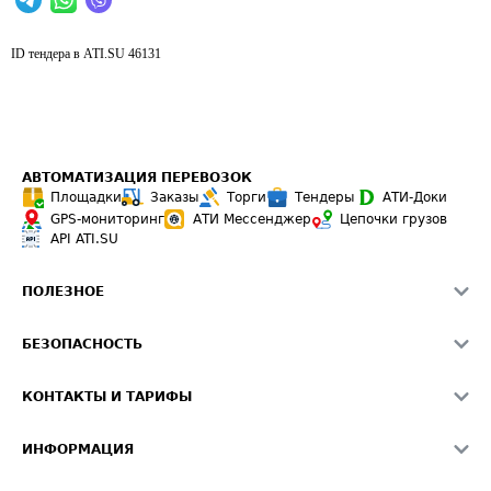
ID тендера в ATI.SU
46131
АВТОМАТИЗАЦИЯ ПЕРЕВОЗОК
Площадки
Заказы
Торги
Тендеры
АТИ-Доки
GPS-мониторинг
АТИ Мессенджер
Цепочки грузов
API ATI.SU
ПОЛЕЗНОЕ
Расчет расстояний
БЕЗОПАСНОСТЬ
Академия ATI.SU
ATI.SU о безопасности
Звезды ATI.SU на вашем сайте
КОНТАКТЫ И ТАРИФЫ
Памятка по проверке контрагентов
Индекс ATI.SU FTL РФ
О системе ATI.SU
Светофор+
Средние ставки
ИНФОРМАЦИЯ
Контактная информация
Страхование
Выгодные направления
Блог