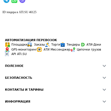
ID тендера в ATI.SU
46125
АВТОМАТИЗАЦИЯ ПЕРЕВОЗОК
Площадки
Заказы
Торги
Тендеры
АТИ-Доки
GPS-мониторинг
АТИ Мессенджер
Цепочки грузов
API ATI.SU
ПОЛЕЗНОЕ
Расчет расстояний
БЕЗОПАСНОСТЬ
Академия ATI.SU
ATI.SU о безопасности
Звезды ATI.SU на вашем сайте
КОНТАКТЫ И ТАРИФЫ
Памятка по проверке контрагентов
Индекс ATI.SU FTL РФ
О системе ATI.SU
Светофор+
Средние ставки
ИНФОРМАЦИЯ
Контактная информация
Страхование
Выгодные направления
Блог