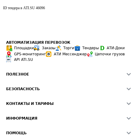
ID тендера в ATI.SU
46096
АВТОМАТИЗАЦИЯ ПЕРЕВОЗОК
Площадки
Заказы
Торги
Тендеры
АТИ-Доки
GPS-мониторинг
АТИ Мессенджер
Цепочки грузов
API ATI.SU
ПОЛЕЗНОЕ
Расчет расстояний
БЕЗОПАСНОСТЬ
Академия ATI.SU
ATI.SU о безопасности
Звезды ATI.SU на вашем сайте
КОНТАКТЫ И ТАРИФЫ
Памятка по проверке контрагентов
Индекс ATI.SU FTL РФ
О системе ATI.SU
Светофор+
Средние ставки
ИНФОРМАЦИЯ
Контактная информация
Страхование
Выгодные направления
Блог
Реклама на сайте
О формировании Паспорта
ПОМОЩЬ
Эксклюзивные материалы