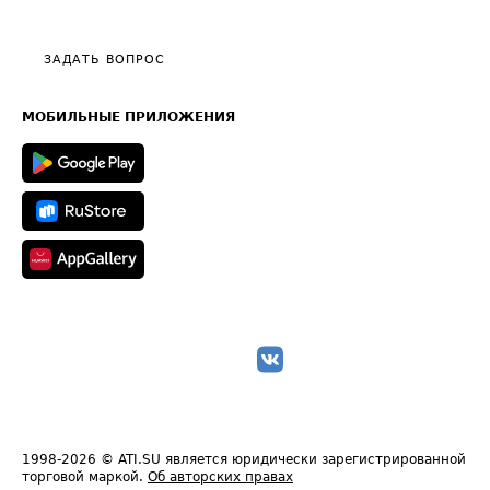
Тарифы
Видео по работе с ATI.SU
Политика конфиденциальности
Полезное по перевозкам
Общие положения
ЗАДАТЬ ВОПРОС
Часто задаваемые вопросы (FAQ)
Карта сайта
Техническая информация
МОБИЛЬНЫЕ ПРИЛОЖЕНИЯ
1998-2026
© ATI.SU является юридически зарегистрированной
торговой маркой.
Об авторских правах