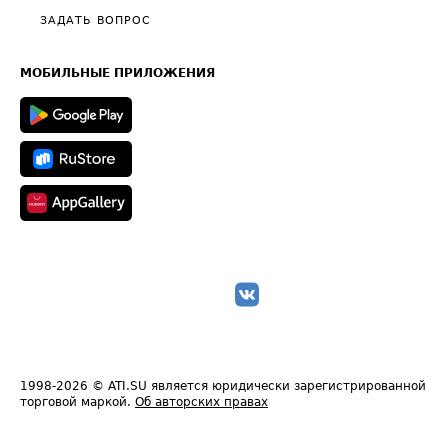
Полезное по перевозкам
Общие положения
ЗАДАТЬ ВОПРОС
Часто задаваемые вопросы (FAQ)
Карта сайта
Техническая информация
МОБИЛЬНЫЕ ПРИЛОЖЕНИЯ
1998-2026
© ATI.SU является юридически зарегистрированной
торговой маркой.
Об авторских правах