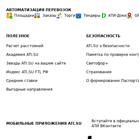
АВТОМАТИЗАЦИЯ ПЕРЕВОЗОК
Площадки
Заказы
Торги
Тендеры
АТИ-Доки
G
ПОЛЕЗНОЕ
БЕЗОПАСНОСТЬ
Расчет расстояний
ATI.SU о безопасности
Академия ATI.SU
Памятка по проверке конт
Звезды ATI.SU на вашем сайте
Светофор+
Индекс ATI.SU FTL РФ
Страхование
Средние ставки
О формировании Паспорт
Выгодные направления
Вступайте в официальн
МОБИЛЬНЫЕ ПРИЛОЖЕНИЯ ATI.SU
АТИ ВКонтакте