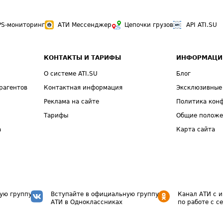
PS-мониторинг
АТИ Мессенджер
Цепочки грузов
API ATI.SU
КОНТАКТЫ И ТАРИФЫ
ИНФОРМАЦИ
О системе ATI.SU
Блог
рагентов
Контактная информация
Эксклюзивные
Реклама на сайте
Политика кон
Тарифы
Общие полож
а
Карта сайта
ую группу
Вступайте в официальную группу
Канал АТИ с 
АТИ в Одноклассниках
по работе с с