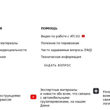
Я
ПОМОЩЬ
Видео по работе с ATI.SU
 материалы
Полезное по перевозкам
фиденциальности
Часто задаваемые вопросы (FAQ)
ения
Техническая информация
ЗАДАТЬ ВОПРОС
Экспертные материалы
Узна
и новости обо всем, что связано
инструкциями
возм
с автомобильными
ервисом
свеж
грузоперевозками, на нашем
логи
Дзене