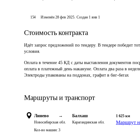
154
Изменён
28 фев 2025
.
Создан
1 янв 1
Стоимость контракта
Идёт запрос предложений по тендеру. В тендере победит то
условия.
Оплата в течение 45 КД с даты выставления документов пос
оплата в платежный день накануне. Оплата два раза в неделю
Электроды упакованы на поддонах, графит в биг-бегах 
Маршруты и транспорт
Линево
→
Балхаш
1 625
км
Маршрут н
Новосибирская обл.
Карагандинская обл.
Кол-во машин:
3