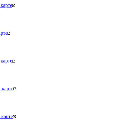
карте
арте
карте
 карте
 карте