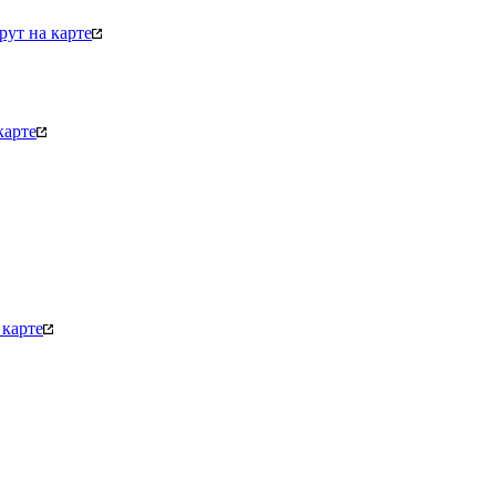
ут на карте
карте
карте