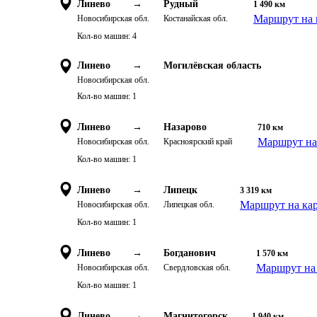
Линево
→
Рудный
1 490
км
Маршрут на 
Новосибирская обл.
Костанайская обл.
Кол-во машин:
4
Линево
→
Могилёвская область
Новосибирская обл.
Кол-во машин:
1
Линево
→
Назарово
710
км
Маршрут на
Новосибирская обл.
Красноярский край
Кол-во машин:
1
Линево
→
Липецк
3 319
км
Маршрут на ка
Новосибирская обл.
Липецкая обл.
Кол-во машин:
1
Линево
→
Богданович
1 570
км
Маршрут на 
Новосибирская обл.
Свердловская обл.
Кол-во машин:
1
Линево
→
Магнитогорск
1 940
км