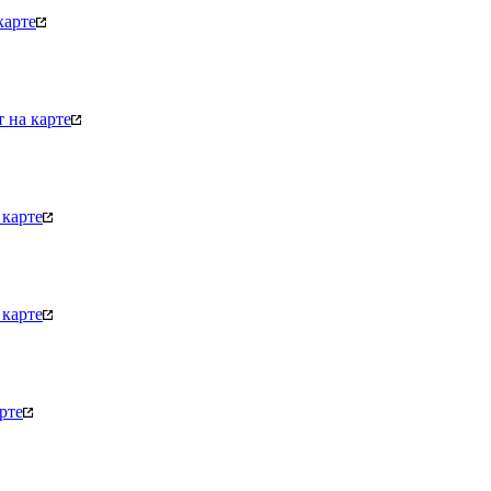
карте
 на карте
карте
карте
рте