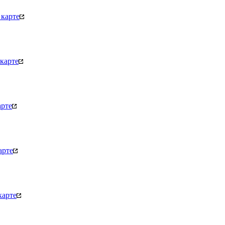
карте
карте
арте
арте
карте