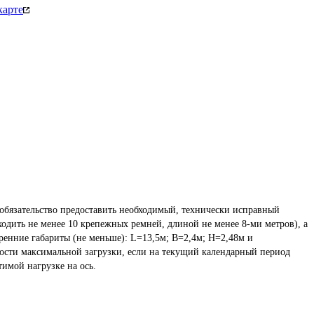
карте
язательство предоставить необходимый, технически исправный 
одить не менее 10 крепежных ремней, длиной не менее 8-ми метров), а 
нние габариты (не меньше): L=13,5м; В=2,4м; Н=2,48м и 
ости максимальной загрузки, если на текущий календарный период 
имой нагрузке на ось.