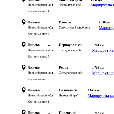
Маршрут на 
Новосибирская обл.
Челябинская обл.
Кол-во машин:
1
Линево
→
Ижевск
2 310
км
Маршрут
Новосибирская обл.
Удмуртская Республика
Кол-во машин:
4
Линево
→
Первоуральск
1 714
км
Маршрут на 
Новосибирская обл.
Свердловская обл.
Кол-во машин:
4
Линево
→
Ревда
1 719
км
Маршрут на 
Новосибирская обл.
Свердловская обл.
Кол-во машин:
5
Линево
→
Соликамск
2 168
км
Маршрут на ка
Новосибирская обл.
Пермский край
Кол-во машин:
1
Линево
→
Полевской
1 717
км