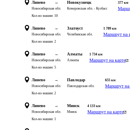
Линево
→
Новокузнецк
377
км
Маршр
Новосибирская обл.
Кемеровская обл. - Кузбасс
Кол-во машин:
10
Линево
→
Златоуст
1 789
км
Маршрут на 
Новосибирская обл.
Челябинская обл.
Кол-во машин:
2
Линево
→
Алматы
1 734
км
Маршрут на карте
Новосибирская обл.
Алматы
Кол-во машин:
5
Линево
→
Павлодар
655
км
Маршрут на 
Новосибирская обл.
Павлодарская обл.
Кол-во машин:
2
Линево
→
Минск
4 133
км
Маршрут на карте
Новосибирская обл.
Минск
Кол-во машин:
1