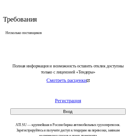
Требования
Несколько поставщиков
Полная информация и возможность оставить отклик доступны
только с лицензией «Тендеры»
Смотреть расценки
Регистрация
Вход
ATI.SU — крупнейшая в России биржа автомобильных грузоперевозок.
Зарегистрируйтесь и получите доступ к тендерам на перевозки, заявкам
на перевозку грузов и поиск транспорта