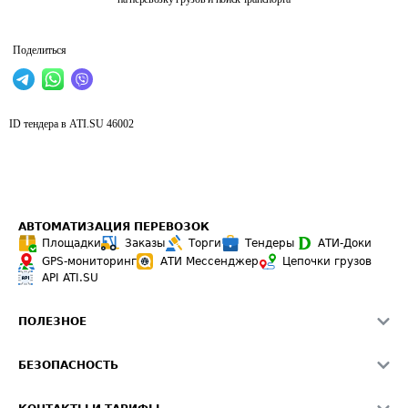
Поделиться
ID тендера в ATI.SU
46002
АВТОМАТИЗАЦИЯ ПЕРЕВОЗОК
Площадки
Заказы
Торги
Тендеры
АТИ-Доки
GPS-мониторинг
АТИ Мессенджер
Цепочки грузов
API ATI.SU
ПОЛЕЗНОЕ
Расчет расстояний
БЕЗОПАСНОСТЬ
Академия ATI.SU
ATI.SU о безопасности
Звезды ATI.SU на вашем сайте