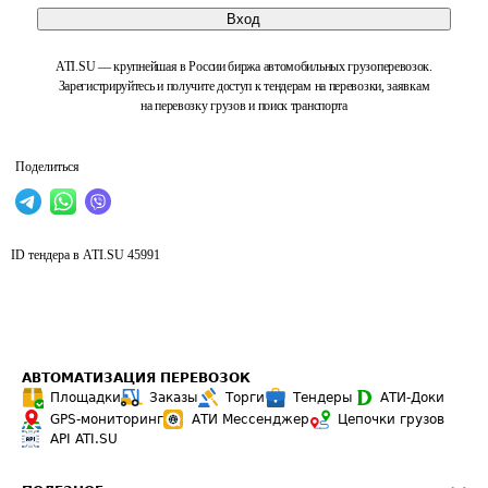
Вход
ATI.SU — крупнейшая в России биржа автомобильных грузоперевозок.
Зарегистрируйтесь и получите доступ к тендерам на перевозки, заявкам
на перевозку грузов и поиск транспорта
Поделиться
ID тендера в ATI.SU
45991
АВТОМАТИЗАЦИЯ ПЕРЕВОЗОК
Площадки
Заказы
Торги
Тендеры
АТИ-Доки
GPS-мониторинг
АТИ Мессенджер
Цепочки грузов
API ATI.SU