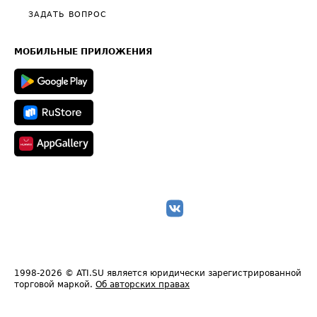
Полезное по перевозкам
Общие положения
ЗАДАТЬ ВОПРОС
Часто задаваемые вопросы (FAQ)
Карта сайта
Техническая информация
МОБИЛЬНЫЕ ПРИЛОЖЕНИЯ
1998-2026
© ATI.SU является юридически зарегистрированной
торговой маркой.
Об авторских правах