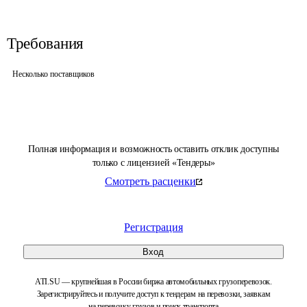
Требования
Несколько поставщиков
Полная информация и возможность оставить отклик доступны
только с лицензией «Тендеры»
Смотреть расценки
Регистрация
Вход
ATI.SU — крупнейшая в России биржа автомобильных грузоперевозок.
Зарегистрируйтесь и получите доступ к тендерам на перевозки, заявкам
на перевозку грузов и поиск транспорта