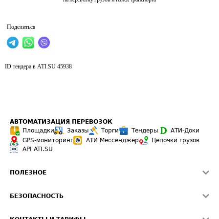
Поделиться
ID тендера в ATI.SU
45938
АВТОМАТИЗАЦИЯ ПЕРЕВОЗОК
Площадки
Заказы
Торги
Тендеры
АТИ-Доки
GPS-мониторинг
АТИ Мессенджер
Цепочки грузов
API ATI.SU
ПОЛЕЗНОЕ
Расчет расстояний
БЕЗОПАСНОСТЬ
Академия ATI.SU
ATI.SU о безопасности
Звезды ATI.SU на вашем сайте