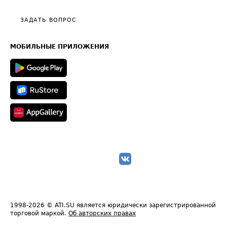
Видео по работе с ATI.SU
Политика конфиденциальности
Полезное по перевозкам
Общие положения
ЗАДАТЬ ВОПРОС
Часто задаваемые вопросы (FAQ)
Карта сайта
Техническая информация
МОБИЛЬНЫЕ ПРИЛОЖЕНИЯ
1998-2026
© ATI.SU является юридически зарегистрированной
торговой маркой.
Об авторских правах