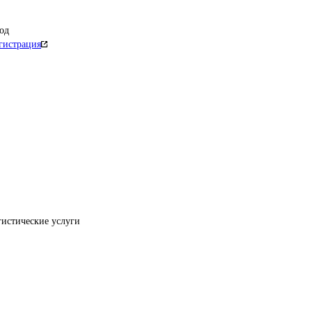
од
гистрация
гистические услуги