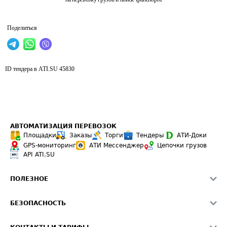
Поделиться
ID тендера в ATI.SU
45830
АВТОМАТИЗАЦИЯ ПЕРЕВОЗОК
Площадки
Заказы
Торги
Тендеры
АТИ-Доки
GPS-мониторинг
АТИ Мессенджер
Цепочки грузов
API ATI.SU
ПОЛЕЗНОЕ
Расчет расстояний
БЕЗОПАСНОСТЬ
Академия ATI.SU
ATI.SU о безопасности
Звезды ATI.SU на вашем сайте