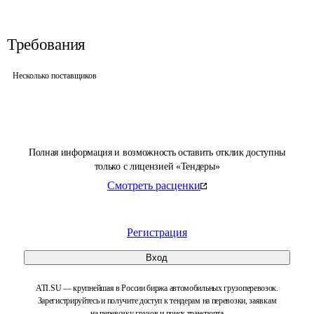
Требования
Несколько поставщиков
Полная информация и возможность оставить отклик доступны
только с лицензией «Тендеры»
Смотреть расценки
Регистрация
Вход
ATI.SU — крупнейшая в России биржа автомобильных грузоперевозок.
Зарегистрируйтесь и получите доступ к тендерам на перевозки, заявкам
на перевозку грузов и поиск транспорта