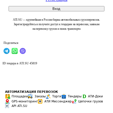
Вход
ATI.SU — крупнейшая в России биржа автомобильных грузоперевозок.
Зарегистрируйтесь и получите доступ к тендерам на перевозки, заявкам
на перевозку грузов и поиск транспорта
Поделиться
ID тендера в ATI.SU
45819
АВТОМАТИЗАЦИЯ ПЕРЕВОЗОК
Площадки
Заказы
Торги
Тендеры
АТИ-Доки
GPS-мониторинг
АТИ Мессенджер
Цепочки грузов
API ATI.SU