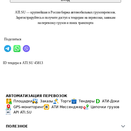
ATI.SU — крупнейшая в России биржа автомобильных грузоперевозок.
Зарегистрируйтесь и получите доступ к тендерам на перевозки, заявкам
на перевозку грузов и поиск транспорта
Поделиться
ID тендера в ATI.SU
45813
АВТОМАТИЗАЦИЯ ПЕРЕВОЗОК
Площадки
Заказы
Торги
Тендеры
АТИ-Доки
GPS-мониторинг
АТИ Мессенджер
Цепочки грузов
API ATI.SU
ПОЛЕЗНОЕ