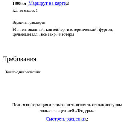
Маршрут на карте
1 996
км
Кол-во машин:
1
Варианты транспорта
тентованный, контейнер, изотермический, фургон,
20 т
цельнометалл., все закр.+изотерм
Требования
Только один поставщик
Полная информация и возможность оставить отклик доступны
только с лицензией «Тендеры»
Смотреть расценки