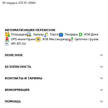
ID тендера в ATI.SU
45804
АВТОМАТИЗАЦИЯ ПЕРЕВОЗОК
Площадки
Заказы
Торги
Тендеры
АТИ-Доки
GPS-мониторинг
АТИ Мессенджер
Цепочки грузов
API ATI.SU
ПОЛЕЗНОЕ
Расчет расстояний
БЕЗОПАСНОСТЬ
Академия ATI.SU
ATI.SU о безопасности
Звезды ATI.SU на вашем сайте
КОНТАКТЫ И ТАРИФЫ
Памятка по проверке контрагентов
Индекс ATI.SU FTL РФ
О системе ATI.SU
Светофор+
Средние ставки
ИНФОРМАЦИЯ
Контактная информация
Страхование
Выгодные направления
Блог
Реклама на сайте
О формировании Паспорта
ПОМОЩЬ
Эксклюзивные материалы
Тарифы