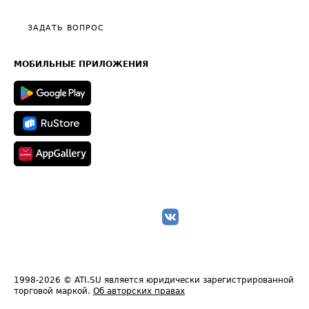
Видео по работе с ATI.SU
Политика конфиденциальности
Полезное по перевозкам
Общие положения
ЗАДАТЬ ВОПРОС
Часто задаваемые вопросы (FAQ)
Карта сайта
Техническая информация
МОБИЛЬНЫЕ ПРИЛОЖЕНИЯ
1998-2026
© ATI.SU является юридически зарегистрированной
торговой маркой.
Об авторских правах