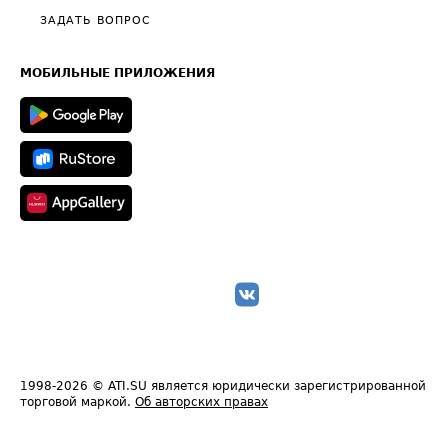
Полезное по перевозкам
Общие положения
ЗАДАТЬ ВОПРОС
Часто задаваемые вопросы (FAQ)
Карта сайта
Техническая информация
МОБИЛЬНЫЕ ПРИЛОЖЕНИЯ
1998-2026
© ATI.SU является юридически зарегистрированной
торговой маркой.
Об авторских правах