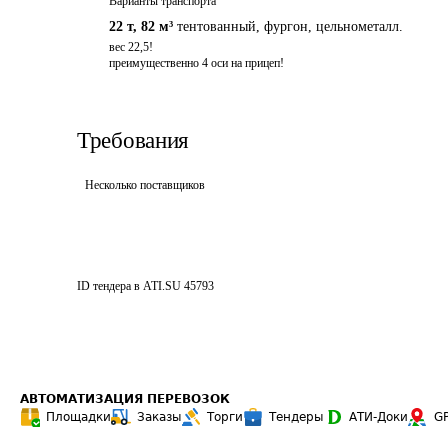
Варианты транспорта
22 т
,
82 м³
тентованный, фургон, цельнометалл.
вес 22,5!

преимущественно 4 оси на прицеп!
Требования
Несколько поставщиков
ID тендера в ATI.SU
45793
АВТОМАТИЗАЦИЯ ПЕРЕВОЗОК
Площадки
Заказы
Торги
Тендеры
АТИ-Доки
G