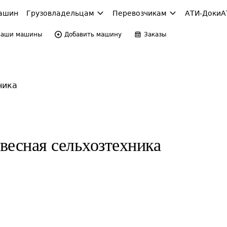
ашин
Грузовладельцам
Перевозчикам
АТИ-Доки
А
Ваши машины
Добавить машину
Заказы
ника
весная сельхозтехника