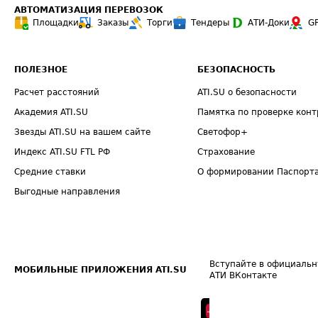
АВТОМАТИЗАЦИЯ ПЕРЕВОЗОК
Площадки
Заказы
Торги
Тендеры
АТИ-Доки
G
ПОЛЕЗНОЕ
БЕЗОПАСНОСТЬ
Расчет расстояний
ATI.SU о безопасности
Академия ATI.SU
Памятка по проверке конт
Звезды ATI.SU на вашем сайте
Светофор+
Индекс ATI.SU FTL РФ
Страхование
Средние ставки
О формировании Паспорт
Выгодные направления
Вступайте в официальн
МОБИЛЬНЫЕ ПРИЛОЖЕНИЯ ATI.SU
АТИ ВКонтакте