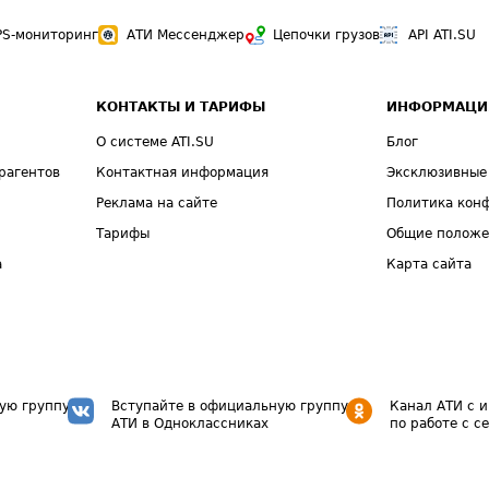
PS-мониторинг
АТИ Мессенджер
Цепочки грузов
API ATI.SU
КОНТАКТЫ И ТАРИФЫ
ИНФОРМАЦИ
О системе ATI.SU
Блог
рагентов
Контактная информация
Эксклюзивные
Реклама на сайте
Политика кон
Тарифы
Общие полож
а
Карта сайта
ую группу
Вступайте в официальную группу
Канал АТИ с 
АТИ в Одноклассниках
по работе с с