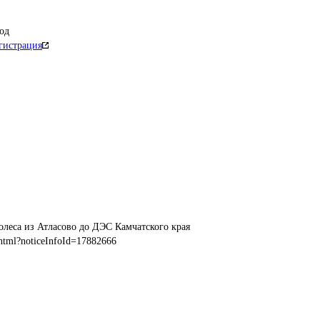
од
гистрация
олеса из Атласово до ДЭС Камчатского края
html?noticeInfoId=17882666