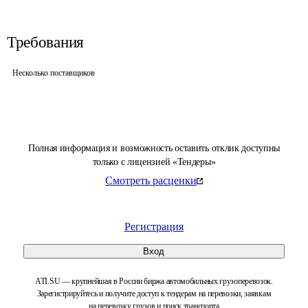
Требования
Несколько поставщиков
Полная информация и возможность оставить отклик доступны
только с лицензией «Тендеры»
Смотреть расценки
Регистрация
Вход
ATI.SU — крупнейшая в России биржа автомобильных грузоперевозок.
Зарегистрируйтесь и получите доступ к тендерам на перевозки, заявкам
на перевозку грузов и поиск транспорта