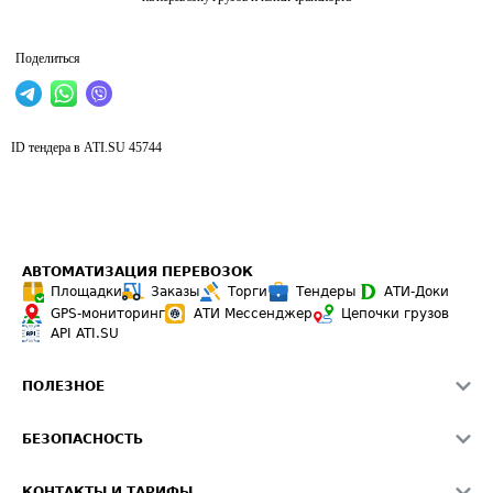
Поделиться
ID тендера в ATI.SU
45744
АВТОМАТИЗАЦИЯ ПЕРЕВОЗОК
Площадки
Заказы
Торги
Тендеры
АТИ-Доки
GPS-мониторинг
АТИ Мессенджер
Цепочки грузов
API ATI.SU
ПОЛЕЗНОЕ
Расчет расстояний
БЕЗОПАСНОСТЬ
Академия ATI.SU
ATI.SU о безопасности
Звезды ATI.SU на вашем сайте
КОНТАКТЫ И ТАРИФЫ