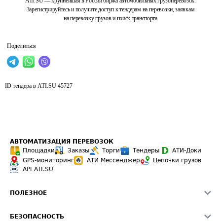
ATI.SU — крупнейшая в России биржа автомобильных грузоперевозок.
Зарегистрируйтесь и получите доступ к тендерам на перевозки, заявкам
на перевозку грузов и поиск транспорта
Поделиться
ID тендера в ATI.SU
45727
АВТОМАТИЗАЦИЯ ПЕРЕВОЗОК
Площадки
Заказы
Торги
Тендеры
АТИ-Доки
GPS-мониторинг
АТИ Мессенджер
Цепочки грузов
API ATI.SU
ПОЛЕЗНОЕ
Расчет расстояний
БЕЗОПАСНОСТЬ