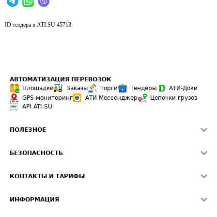
ID тендера в ATI.SU
45713
АВТОМАТИЗАЦИЯ ПЕРЕВОЗОК
Площадки
Заказы
Торги
Тендеры
АТИ-Доки
GPS-мониторинг
АТИ Мессенджер
Цепочки грузов
API ATI.SU
ПОЛЕЗНОЕ
Расчет расстояний
БЕЗОПАСНОСТЬ
Академия ATI.SU
ATI.SU о безопасности
Звезды ATI.SU на вашем сайте
КОНТАКТЫ И ТАРИФЫ
Памятка по проверке контрагентов
Индекс ATI.SU FTL РФ
О системе ATI.SU
Светофор+
Средние ставки
ИНФОРМАЦИЯ
Контактная информация
Страхование
Выгодные направления
Блог