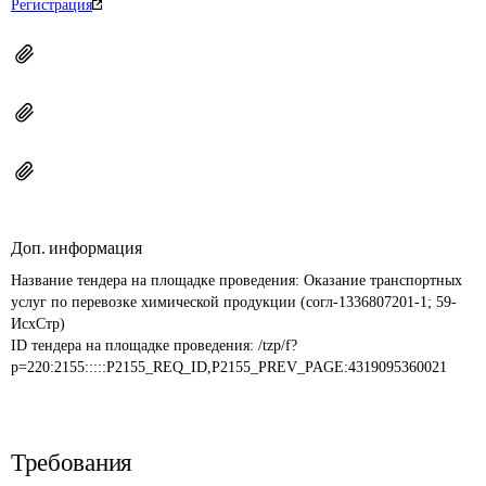
Регистрация
Доп. информация
Название тендера на площадке проведения: 
Оказание транспортных 
услуг по перевозке химической продукции (согл-1336807201-1; 59-
ИсхСтр)
ID тендера на площадке проведения: 
/tzp/f?
p=220:2155:::::P2155_REQ_ID,P2155_PREV_PAGE:4319095360021
Требования