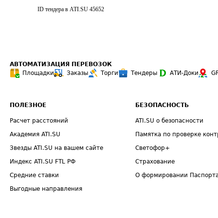
ID тендера в ATI.SU
45652
АВТОМАТИЗАЦИЯ ПЕРЕВОЗОК
Площадки
Заказы
Торги
Тендеры
АТИ-Доки
G
ПОЛЕЗНОЕ
БЕЗОПАСНОСТЬ
Расчет расстояний
ATI.SU о безопасности
Академия ATI.SU
Памятка по проверке конт
Звезды ATI.SU на вашем сайте
Светофор+
Индекс ATI.SU FTL РФ
Страхование
Средние ставки
О формировании Паспорт
Выгодные направления