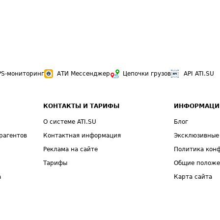
PS-мониторинг
АТИ Мессенджер
Цепочки грузов
API ATI.SU
КОНТАКТЫ И ТАРИФЫ
ИНФОРМАЦИ
О системе ATI.SU
Блог
рагентов
Контактная информация
Эксклюзивные
Реклама на сайте
Политика кон
Тарифы
Общие полож
а
Карта сайта