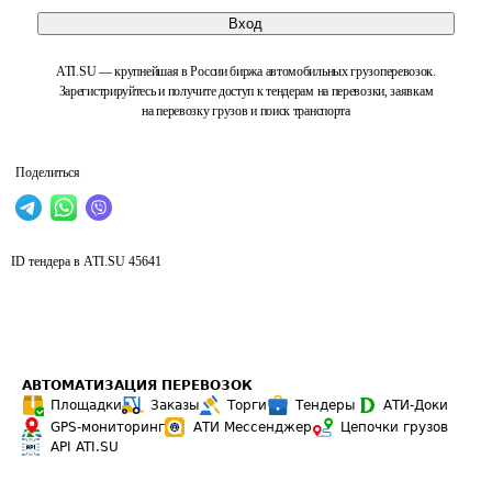
Вход
ATI.SU — крупнейшая в России биржа автомобильных грузоперевозок.
Зарегистрируйтесь и получите доступ к тендерам на перевозки, заявкам
на перевозку грузов и поиск транспорта
Поделиться
ID тендера в ATI.SU
45641
АВТОМАТИЗАЦИЯ ПЕРЕВОЗОК
Площадки
Заказы
Торги
Тендеры
АТИ-Доки
GPS-мониторинг
АТИ Мессенджер
Цепочки грузов
API ATI.SU