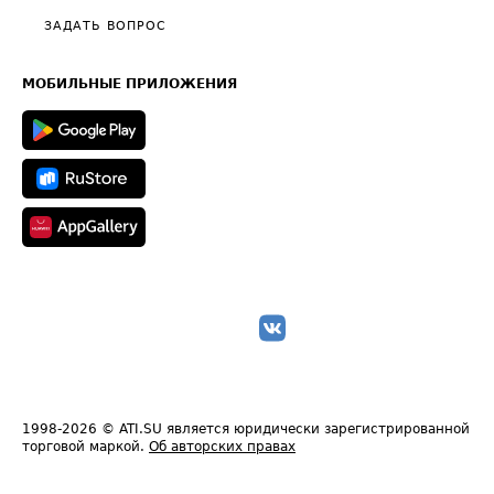
Полезное по перевозкам
Общие положения
ЗАДАТЬ ВОПРОС
Часто задаваемые вопросы (FAQ)
Карта сайта
Техническая информация
МОБИЛЬНЫЕ ПРИЛОЖЕНИЯ
1998-2026
© ATI.SU является юридически зарегистрированной
торговой маркой.
Об авторских правах