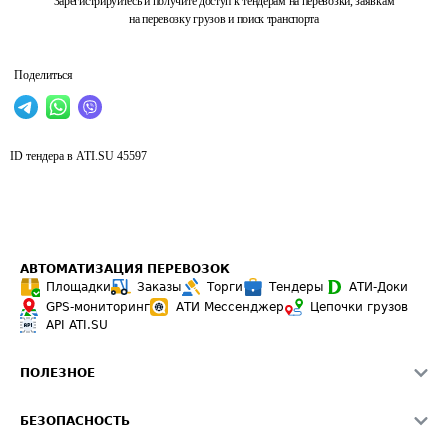
Зарегистрируйтесь и получите доступ к тендерам на перевозки, заявкам
на перевозку грузов и поиск транспорта
Поделиться
ID тендера в ATI.SU
45597
АВТОМАТИЗАЦИЯ ПЕРЕВОЗОК
Площадки
Заказы
Торги
Тендеры
АТИ-Доки
GPS-мониторинг
АТИ Мессенджер
Цепочки грузов
API ATI.SU
ПОЛЕЗНОЕ
Расчет расстояний
БЕЗОПАСНОСТЬ
Академия ATI.SU