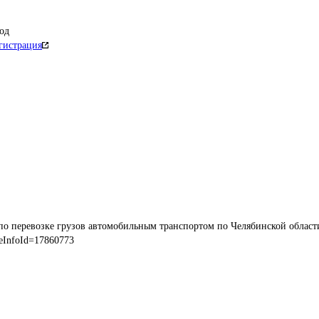
од
гистрация
по перевозке грузов автомобильным транспортом по Челябинской област
eInfoId=17860773