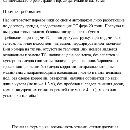
Свидетельство о регистрации юр. лица, Реквизиты, Устав
Прочие требования
Нас интересуют перевозчики со своим автопарком либо работающие 
по договору аренды, предоставляющие ТС фура 20 тонн. Погрузка и 
выгрузка только задняя, боковая погрузка не требуется.

Требования при подаче ТС на погрузку\выгрузку: при подаче ТС с 
тентом: наличие целостной, читаемой, перфарированной таблички 
Вин номера на тягаче, отсутствие таблички Вин номера является 
основанием к замене ТС, наличие цельного тента, без заплаток и 
кустарных следов сшивания, наличие цельного пломбировочного 
троса с концевиками без следов коррозии, исправные запорные 
механизмы с направляющими входящими плотно в пазы, цельный 
пол, без следов коррозии, отверстий, наличие обрешетки по всей 
длине кузова (не ниже 1,5 м), без пробелов и следов гниения досок, 
компл. внутренних стяжных ремней (не менее 4 шт.), место для 
Полная информация и возможность оставить отклик доступны