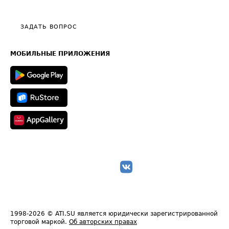
Тарифы
Видео по работе с ATI.SU
Политика конфиденциальности
Полезное по перевозкам
Общие положения
ЗАДАТЬ ВОПРОС
Часто задаваемые вопросы (FAQ)
Карта сайта
Техническая информация
МОБИЛЬНЫЕ ПРИЛОЖЕНИЯ
1998-2026
© ATI.SU является юридически зарегистрированной
торговой маркой.
Об авторских правах