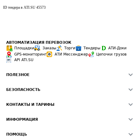
ID тендера в ATI.SU
45573
АВТОМАТИЗАЦИЯ ПЕРЕВОЗОК
Площадки
Заказы
Торги
Тендеры
АТИ-Доки
GPS-мониторинг
АТИ Мессенджер
Цепочки грузов
API ATI.SU
ПОЛЕЗНОЕ
Расчет расстояний
БЕЗОПАСНОСТЬ
Академия ATI.SU
ATI.SU о безопасности
Звезды ATI.SU на вашем сайте
КОНТАКТЫ И ТАРИФЫ
Памятка по проверке контрагентов
Индекс ATI.SU FTL РФ
О системе ATI.SU
Светофор+
Средние ставки
ИНФОРМАЦИЯ
Контактная информация
Страхование
Выгодные направления
Блог
Реклама на сайте
О формировании Паспорта
ПОМОЩЬ
Эксклюзивные материалы