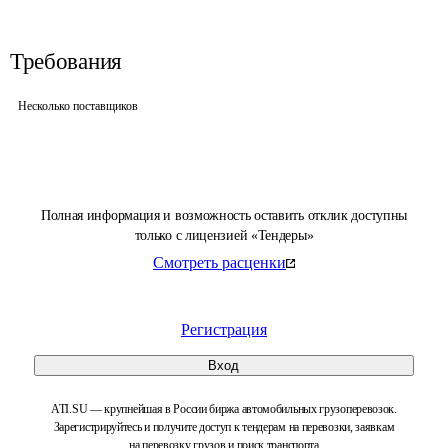
Требования
Несколько поставщиков
Полная информация и возможность оставить отклик доступны
только с лицензией «Тендеры»
Смотреть расценки
Регистрация
Вход
ATI.SU — крупнейшая в России биржа автомобильных грузоперевозок.
Зарегистрируйтесь и получите доступ к тендерам на перевозки, заявкам
на перевозку грузов и поиск транспорта