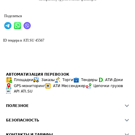
Поделиться
ID тендера в ATI.SU
45567
АВТОМАТИЗАЦИЯ ПЕРЕВОЗОК
Площадки
Заказы
Торги
Тендеры
АТИ-Доки
GPS-мониторинг
АТИ Мессенджер
Цепочки грузов
API ATI.SU
ПОЛЕЗНОЕ
Расчет расстояний
БЕЗОПАСНОСТЬ
Академия ATI.SU
ATI.SU о безопасности
Звезды ATI.SU на вашем сайте
КОНТАКТЫ И ТАРИФЫ