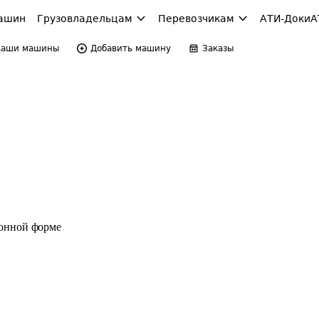
ашин
Грузовладельцам
Перевозчикам
АТИ-Доки
А
Ваши машины
Добавить машину
Заказы
ронной форме