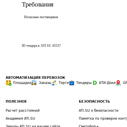
Требования
Несколько поставщиков
ID тендера в ATI.SU
45537
АВТОМАТИЗАЦИЯ ПЕРЕВОЗОК
Площадки
Заказы
Торги
Тендеры
АТИ-Доки
G
ПОЛЕЗНОЕ
БЕЗОПАСНОСТЬ
Расчет расстояний
ATI.SU о безопасности
Академия ATI.SU
Памятка по проверке конт
Звезды ATI.SU на вашем сайте
Светофор+