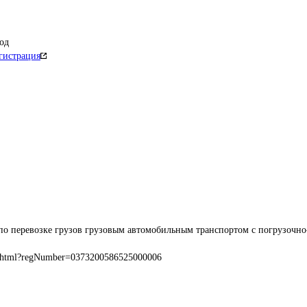
од
гистрация
по перевозке грузов грузовым автомобильным транспортом с погрузочно
.html?regNumber=0373200586525000006