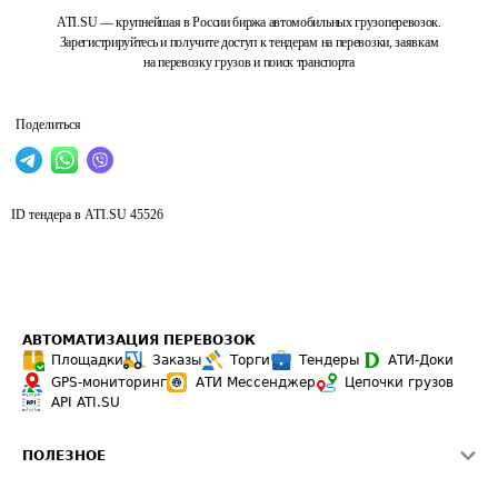
ATI.SU — крупнейшая в России биржа автомобильных грузоперевозок.
Зарегистрируйтесь и получите доступ к тендерам на перевозки, заявкам
на перевозку грузов и поиск транспорта
Поделиться
ID тендера в ATI.SU
45526
АВТОМАТИЗАЦИЯ ПЕРЕВОЗОК
Площадки
Заказы
Торги
Тендеры
АТИ-Доки
GPS-мониторинг
АТИ Мессенджер
Цепочки грузов
API ATI.SU
ПОЛЕЗНОЕ
Расчет расстояний