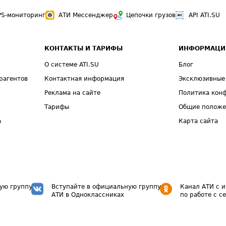
PS-мониторинг
АТИ Мессенджер
Цепочки грузов
API ATI.SU
КОНТАКТЫ И ТАРИФЫ
ИНФОРМАЦИ
О системе ATI.SU
Блог
рагентов
Контактная информация
Эксклюзивные
Реклама на сайте
Политика кон
Тарифы
Общие полож
а
Карта сайта
ую группу
Вступайте в официальную группу
Канал АТИ с 
АТИ в Одноклассниках
по работе с с