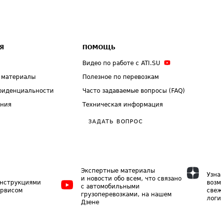
Я
ПОМОЩЬ
Видео по работе с ATI.SU
 материалы
Полезное по перевозкам
фиденциальности
Часто задаваемые вопросы (FAQ)
ения
Техническая информация
ЗАДАТЬ ВОПРОС
Экспертные материалы
Узна
и новости обо всем, что связано
инструкциями
возм
с автомобильными
ервисом
свеж
грузоперевозками, на нашем
логи
Дзене