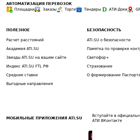
АВТОМАТИЗАЦИЯ ПЕРЕВОЗОК
Площадки
Заказы
Торги
Тендеры
АТИ-Доки
G
ПОЛЕЗНОЕ
БЕЗОПАСНОСТЬ
Расчет расстояний
ATI.SU о безопасности
Академия ATI.SU
Памятка по проверке конт
Звезды ATI.SU на вашем сайте
Светофор+
Индекс ATI.SU FTL РФ
Страхование
Средние ставки
О формировании Паспорт
Выгодные направления
Вступайте в официальн
МОБИЛЬНЫЕ ПРИЛОЖЕНИЯ ATI.SU
АТИ ВКонтакте