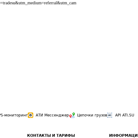
e=tradesu&utm_medium=referral&utm_cam
PS-мониторинг
АТИ Мессенджер
Цепочки грузов
API ATI.SU
КОНТАКТЫ И ТАРИФЫ
ИНФОРМАЦИ