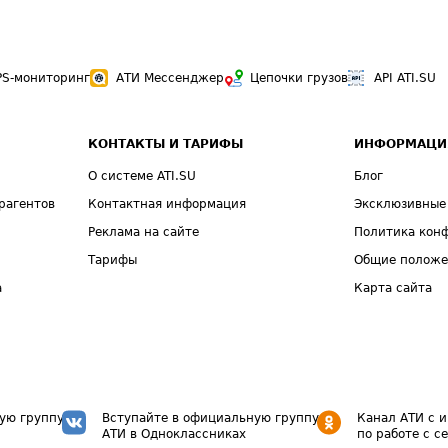
PS-мониторинг
АТИ Мессенджер
Цепочки грузов
API ATI.SU
КОНТАКТЫ И ТАРИФЫ
ИНФОРМАЦИ
О системе ATI.SU
Блог
рагентов
Контактная информация
Эксклюзивные
Реклама на сайте
Политика кон
Тарифы
Общие полож
а
Карта сайта
ую группу
Вступайте в официальную группу
Канал АТИ с 
АТИ в Одноклассниках
по работе с с