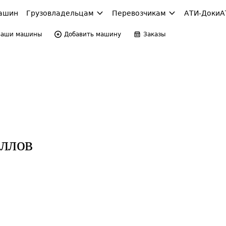
ашин
Грузовладельцам
Перевозчикам
АТИ-Доки
А
Ваши машины
Добавить машину
Заказы
ллов