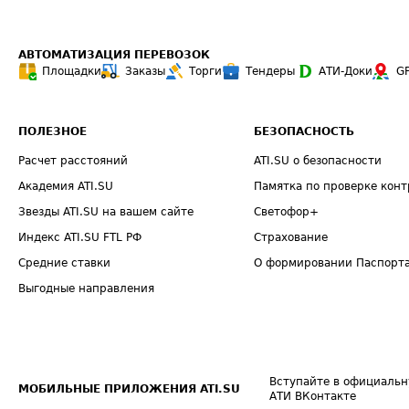
АВТОМАТИЗАЦИЯ ПЕРЕВОЗОК
Площадки
Заказы
Торги
Тендеры
АТИ-Доки
G
ПОЛЕЗНОЕ
БЕЗОПАСНОСТЬ
Расчет расстояний
ATI.SU о безопасности
Академия ATI.SU
Памятка по проверке конт
Звезды ATI.SU на вашем сайте
Светофор+
Индекс ATI.SU FTL РФ
Страхование
Средние ставки
О формировании Паспорт
Выгодные направления
Вступайте в официальн
МОБИЛЬНЫЕ ПРИЛОЖЕНИЯ ATI.SU
АТИ ВКонтакте