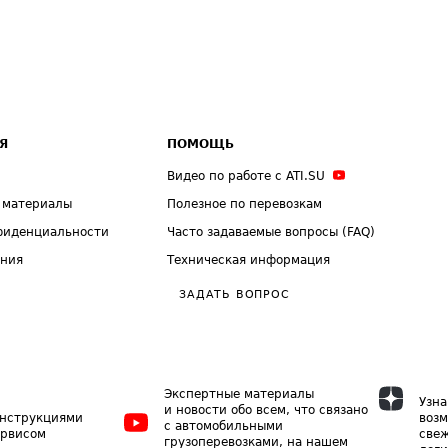
Я
ПОМОЩЬ
Видео по работе с ATI.SU
 материалы
Полезное по перевозкам
фиденциальности
Часто задаваемые вопросы (FAQ)
ения
Техническая информация
ЗАДАТЬ ВОПРОС
Экспертные материалы
Узна
и новости обо всем, что связано
инструкциями
возм
с автомобильными
ервисом
свеж
грузоперевозками, на нашем