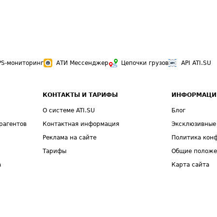
PS-мониторинг
АТИ Мессенджер
Цепочки грузов
API ATI.SU
КОНТАКТЫ И ТАРИФЫ
ИНФОРМАЦИ
О системе ATI.SU
Блог
рагентов
Контактная информация
Эксклюзивные
Реклама на сайте
Политика кон
Тарифы
Общие полож
а
Карта сайта