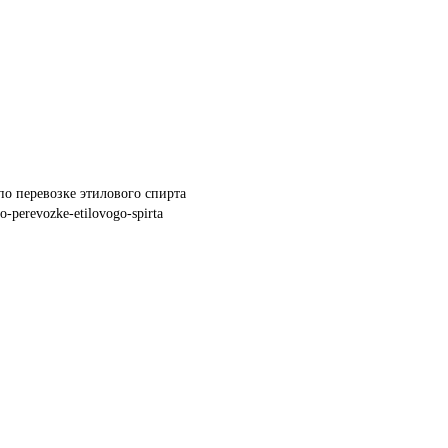
по перевозке этилового спирта
o-perevozke-etilovogo-spirta