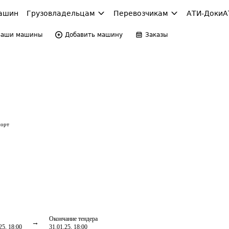
ашин
Грузовладельцам
Перевозчикам
АТИ-Доки
А
Ваши машины
Добавить машину
Заказы
порт
Окончание тендера
25, 18:00
31.01.25, 18:00