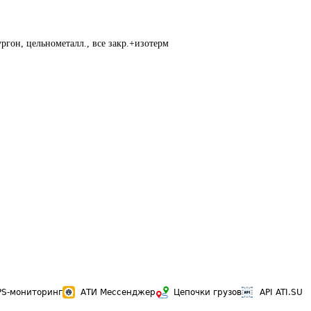
ргон, цельнометалл., все закр.+изотерм
PS-мониторинг
АТИ Мессенджер
Цепочки грузов
API ATI.SU