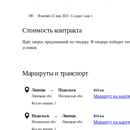
199
Изменён
22 янв 2025
.
Создан
1 янв 1
Стоимость контракта
Идёт запрос предложений по тендеру. В тендере победит то
условия.
Маршруты и транспорт
Липецк
→
Подольск
414
км
Маршрут на карте
Липецкая обл.
Московская обл.
Кол-во машин:
1
Подольск
→
Липецк
414
км
Маршрут на карте
Московская обл.
Липецкая обл.
Кол-во машин:
1