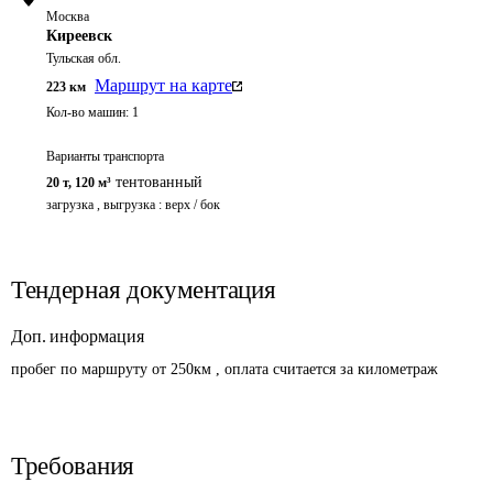
Москва
Киреевск
Тульская обл.
Маршрут на карте
223
км
Кол-во машин:
1
Варианты транспорта
тентованный
20 т
,
120 м³
загрузка , выгрузка : верх / бок
Тендерная документация
Доп. информация
пробег по маршруту от 250км , оплата считается за километраж
Требования