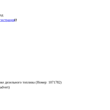
од
гистрация
вке дизельного топлива (Номер: 1071782)
advert)