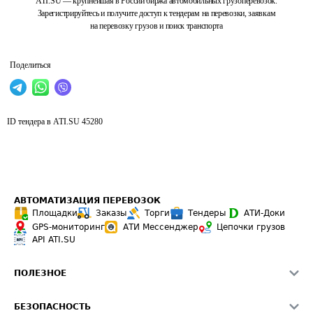
ATI.SU — крупнейшая в России биржа автомобильных грузоперевозок.
Зарегистрируйтесь и получите доступ к тендерам на перевозки, заявкам
на перевозку грузов и поиск транспорта
Поделиться
ID тендера в ATI.SU
45280
АВТОМАТИЗАЦИЯ ПЕРЕВОЗОК
Площадки
Заказы
Торги
Тендеры
АТИ-Доки
GPS-мониторинг
АТИ Мессенджер
Цепочки грузов
API ATI.SU
ПОЛЕЗНОЕ
Расчет расстояний
БЕЗОПАСНОСТЬ