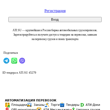
Регистрация
Вход
ATI.SU — крупнейшая в России биржа автомобильных грузоперевозок.
Зарегистрируйтесь и получите доступ к тендерам на перевозки, заявкам
на перевозку грузов и поиск транспорта
Поделиться
ID тендера в ATI.SU
45279
АВТОМАТИЗАЦИЯ ПЕРЕВОЗОК
Площадки
Заказы
Торги
Тендеры
АТИ-Доки
GPS-мониторинг
АТИ Мессенджер
Цепочки грузов