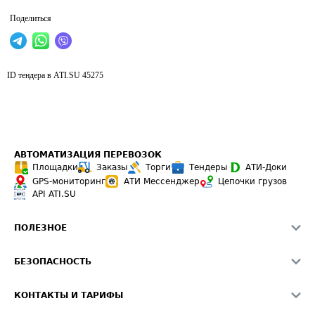
Поделиться
ID тендера в ATI.SU
45275
АВТОМАТИЗАЦИЯ ПЕРЕВОЗОК
Площадки
Заказы
Торги
Тендеры
АТИ-Доки
GPS-мониторинг
АТИ Мессенджер
Цепочки грузов
API ATI.SU
ПОЛЕЗНОЕ
Расчет расстояний
БЕЗОПАСНОСТЬ
Академия ATI.SU
ATI.SU о безопасности
Звезды ATI.SU на вашем сайте
КОНТАКТЫ И ТАРИФЫ
Памятка по проверке контрагентов
Индекс ATI.SU FTL РФ